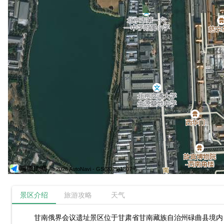
© 2026 AutoNavi
- GS(2025)1807号
景区介绍
旅游攻略
天气
甘南俄界会议遗址景区位于甘肃省甘南藏族自治州碌曲县境内