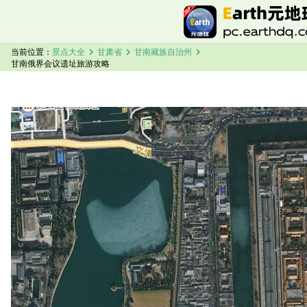
chevron_right
chevron_right
chevron_right
当前位置：
景点大全
甘肃省
甘南藏族自治州
甘南俄界会议遗址旅游攻略
加载中，请稍候...
甘南俄界会议遗址卫星地图