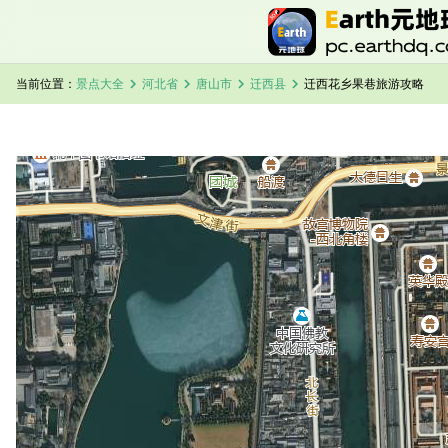
chevron_right
chevron_right
chevron_right
chevron_right
当前位置：
景点大全
河北省
唐山市
迁西县
迁西花乡果巷旅游攻略
加载中，请稍候...
迁西花乡果巷卫星地图