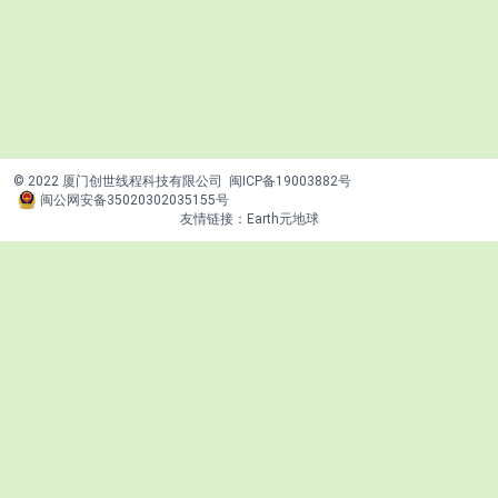
© 2022 厦门创世线程科技有限公司
闽ICP备19003882号
闽公网安备35020302035155号
友情链接：
Earth元地球