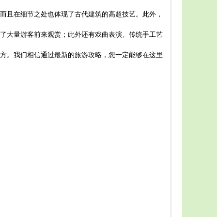
正定荣
而且在细节之处也体现了古代建筑的高超技艺。此外，
是一份详尽
一、景
了大量游客前来观赏；此外还有戏曲表演、传统手工艺
到古老的城
二、游
方。我们相信通过最新的旅游攻略，您一定能够在这里
约40分钟。
有正定瓷器
三、实用
的历史故事
正定荣