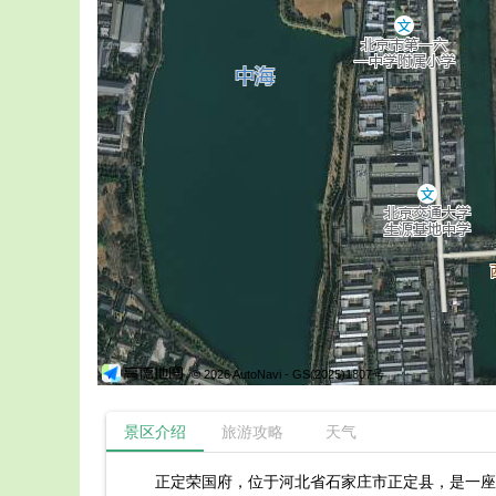
© 2026 AutoNavi
- GS(2025)1807号
景区介绍
旅游攻略
天气
正定荣国府，位于河北省石家庄市正定县，是一座集