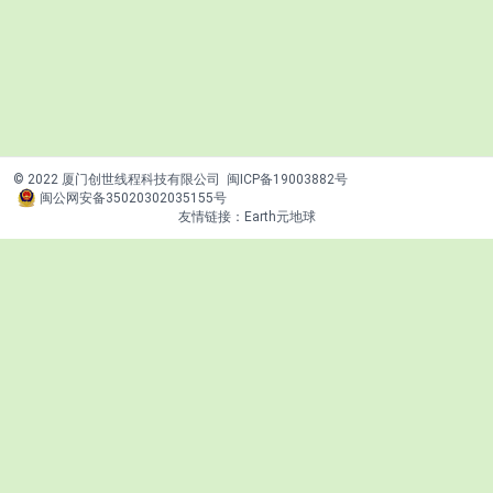
© 2022 厦门创世线程科技有限公司
闽ICP备19003882号
闽公网安备35020302035155号
友情链接：
Earth元地球