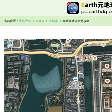
chevron_right
chevron_right
chevron_right
当前位置：
景点大全
安徽省
宣城市
宣城官塘湖旅游攻略
加载中，请稍候...
宣城官塘湖卫星地图