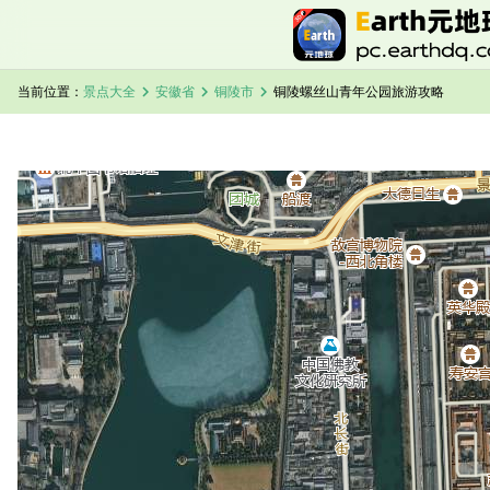
chevron_right
chevron_right
chevron_right
当前位置：
景点大全
安徽省
铜陵市
铜陵螺丝山青年公园旅游攻略
加载中，请稍候...
铜陵螺丝山青年公园卫星地图