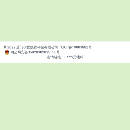
© 2022 厦门创世线程科技有限公司
闽ICP备19003882号
闽公网安备35020302035155号
友情链接：
Earth元地球