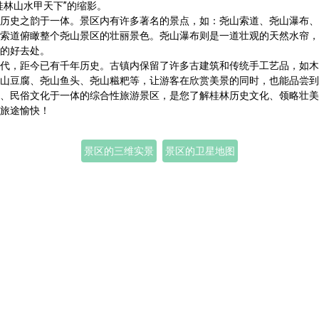
桂林山水甲天下”的缩影。
历史之韵于一体。景区内有许多著名的景点，如：尧山索道、尧山瀑布、
索道俯瞰整个尧山景区的壮丽景色。尧山瀑布则是一道壮观的天然水帘，
的好去处。
代，距今已有千年历史。古镇内保留了许多古建筑和传统手工艺品，如木
山豆腐、尧山鱼头、尧山糍粑等，让游客在欣赏美景的同时，也能品尝到
、民俗文化于一体的综合性旅游景区，是您了解桂林历史文化、领略壮美
旅途愉快！
景区的三维实景
景区的卫星地图