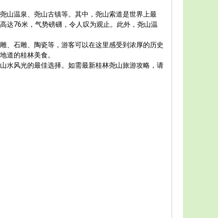
桂林，
尧山温泉、尧山古镇等。其中，尧山索道是世界上最
力，感受到
高达76米，气势磅礴，令人叹为观止。此外，尧山温
首先，
叶、银杏的
雕、石雕、陶瓷等，游客可以在这里感受到浓厚的历史
其次，
地道的桂林美食。
水、森林、
山水风光的最佳选择。如需最新桂林尧山旅游攻略，请
此外，
人情。
最后，
总之，