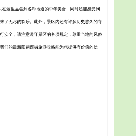
阳朔西
可以在这里品尝到各种地道的中华美食，同时还能感受到
漫步在青石
首先，
来了无尽的欢乐。此外，景区内还有许多历史悠久的寺
感受漓江的
其次，
行安全，请注意遵守景区的各项规定，尊重当地的风俗
枝。
再次，
我们的最新阳朔西街旅游攻略能为您提供有价值的信
最后，
赏价值。
总之，