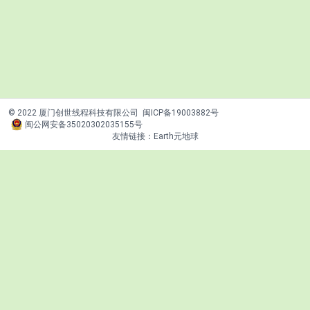
© 2022 厦门创世线程科技有限公司
闽ICP备19003882号
闽公网安备35020302035155号
友情链接：
Earth元地球