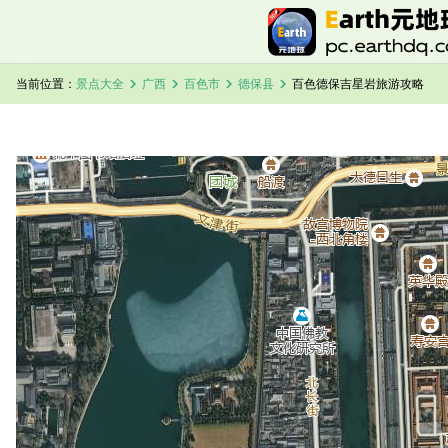
chevron_right
chevron_right
chevron_right
chevron_right
当前位置：
景点大全
广西
百色市
德保县
百色德保吉星岩旅游攻略
加载中，请稍候...
百色德保吉星岩卫星地图