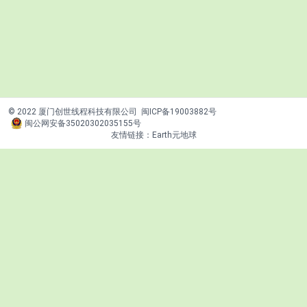
© 2022 厦门创世线程科技有限公司
闽ICP备19003882号
闽公网安备35020302035155号
友情链接：
Earth元地球