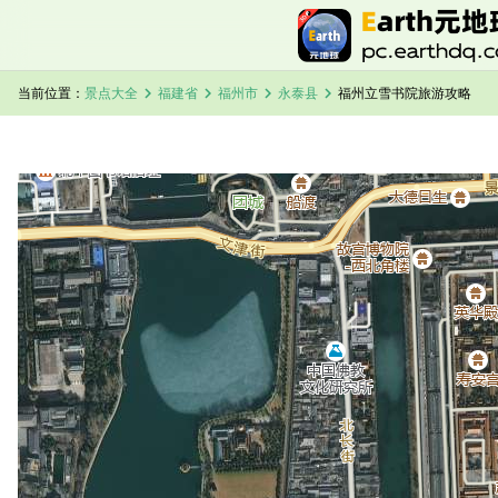
chevron_right
chevron_right
chevron_right
chevron_right
当前位置：
景点大全
福建省
福州市
永泰县
福州立雪书院旅游攻略
加载中，请稍候...
福州立雪书院卫星地图