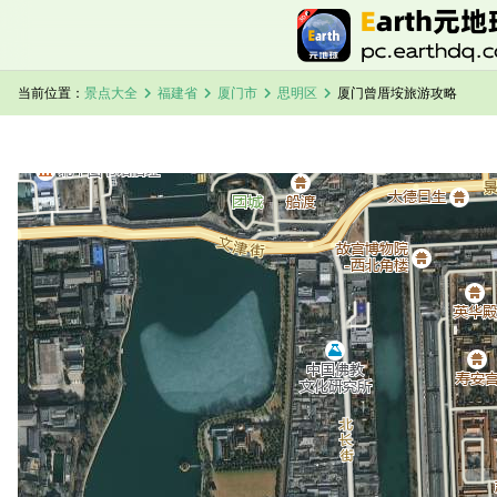
chevron_right
chevron_right
chevron_right
chevron_right
当前位置：
景点大全
福建省
厦门市
思明区
厦门曾厝垵旅游攻略
加载中，请稍候...
厦门曾厝垵卫星地图