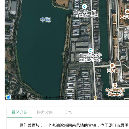
© 2026 AutoNavi
- GS(2025)1807号
景区介绍
旅游攻略
天气
厦门曾厝垵，一个充满浓郁闽南风情的古镇，位于厦门市思明