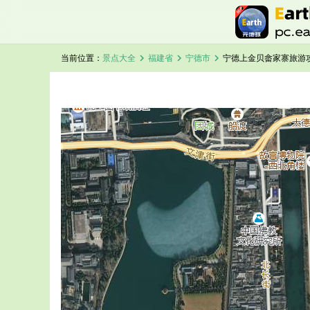
chevron_right
chevron_right
chevron_right
当前位置：
景点大全
福建省
宁德市
宁德上金贝畲家寨旅游
加载中，请稍候...
宁德上金贝畲家寨卫星地图