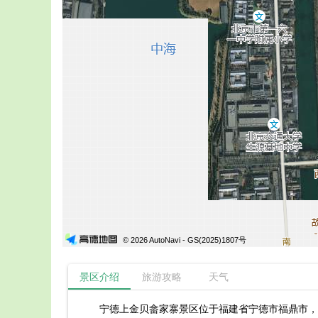
© 2026 AutoNavi
- GS(2025)1807号
景区介绍
旅游攻略
天气
宁德上金贝畲家寨景区位于福建省宁德市福鼎市，