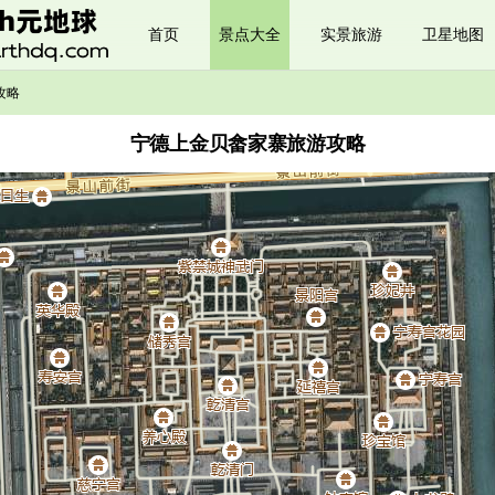
首页
景点大全
实景旅游
卫星地图
攻略
宁德上金贝畲家寨旅游攻略