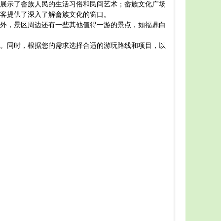
展示了畲族人民的生活习俗和民间艺术；畲族文化广场
宁德市
客提供了深入了解畲族文化的窗口。
上金贝
外，景区周边还有一些其他值得一游的景点，如福鼎白
还有美丽的
如果您
。同时，根据您的需求选择合适的游玩路线和项目，以
1. 
2. 门
3. 开
4. 建
5. 