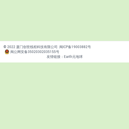
© 2022 厦门创世线程科技有限公司
闽ICP备19003882号
闽公网安备35020302035155号
友情链接：
Earth元地球