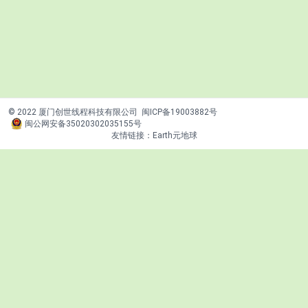
© 2022 厦门创世线程科技有限公司
闽ICP备19003882号
闽公网安备35020302035155号
友情链接：
Earth元地球