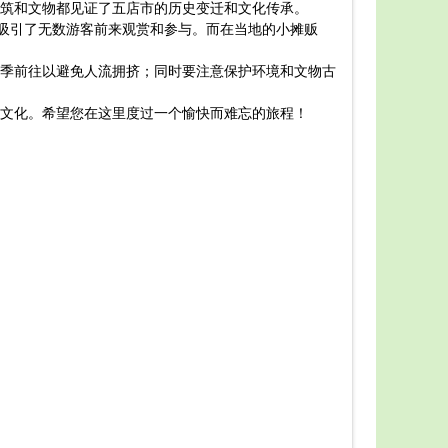
筑和文物都见证了五店市的历史变迁和文化传承。
供了一个深
，吸引了无数游客前来观赏和参与。而在当地的小摊贩
在游览
祠堂等。此
季前往以避免人流拥挤；同时要注意保护环境和文物古
在五店
种手工艺品
文化。希望您在这里度过一个愉快而难忘的旅程！
在五店
戏、木偶戏
总之，
化的魅力。