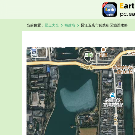
chevron_right
chevron_right
当前位置：
景点大全
福建省
晋江五店市传统街区旅游攻略
加载中，请稍候...
晋江五店市传统街区卫星地图