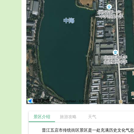
© 2026 AutoNavi
- GS(2025)1807号
景区介绍
旅游攻略
天气
晋江五店市传统街区景区是一处充满历史文化气息