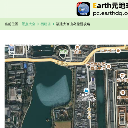
chevron_right
chevron_right
当前位置：
景点大全
福建省
福建大嵛山岛旅游攻略
加载中，请稍候...
福建大嵛山岛卫星地图