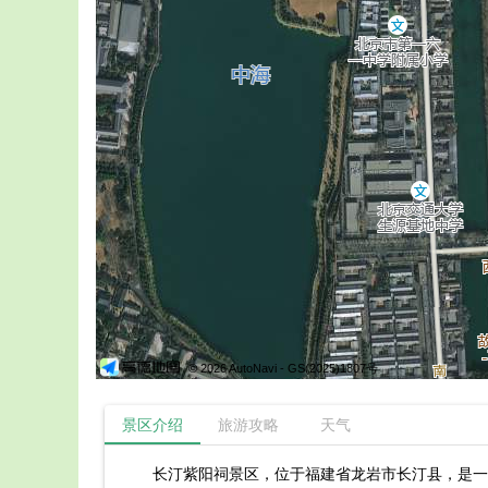
© 2026 AutoNavi
- GS(2025)1807号
景区介绍
旅游攻略
天气
长汀紫阳祠景区，位于福建省龙岩市长汀县，是一