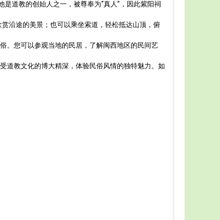
他是道教的创始人之一，被尊奉为“真人”，因此紫阳祠
长汀紫
在紫阳
欣赏沿途的美景；也可以乘坐索道，轻松抵达山顶，俯
昌阁”、“观
如果您
俗。您可以参观当地的民居，了解闽西地区的民间艺
除了历
购。
受道教文化的博大精深，体验民俗风情的独特魅力。如
总之，
更好地了解