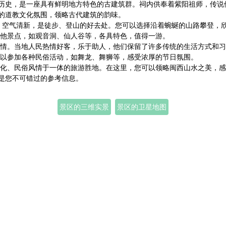
的历史，是一座具有鲜明地方特色的古建筑群。祠内供奉着紫阳祖师，传说
厚的道教文化氛围，领略古代建筑的韵味。
密，空气清新，是徒步、登山的好去处。您可以选择沿着蜿蜒的山路攀登，
他景点，如观音洞、仙人谷等，各具特色，值得一游。
情。当地人民热情好客，乐于助人，他们保留了许多传统的生活方式和习
以参加各种民俗活动，如舞龙、舞狮等，感受浓厚的节日氛围。
化、民俗风情于一体的旅游胜地。在这里，您可以领略闽西山水之美，感
将是您不可错过的参考信息。
景区的三维实景
景区的卫星地图