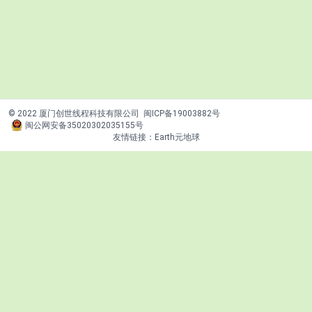
© 2022 厦门创世线程科技有限公司
闽ICP备19003882号
闽公网安备35020302035155号
友情链接：
Earth元地球