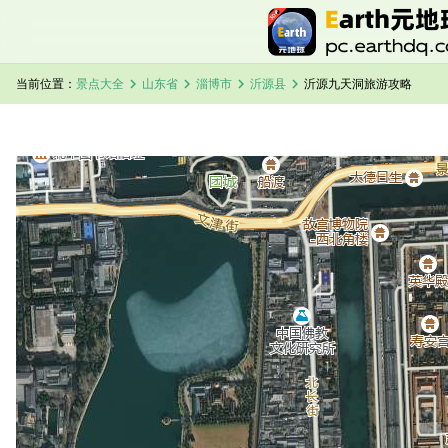
chevron_right
chevron_right
chevron_right
chevron_right
当前位置：
景点大全
山东省
淄博市
沂源县
沂源九天洞旅游攻略
加载中，请稍候...
沂源九天洞卫星地图