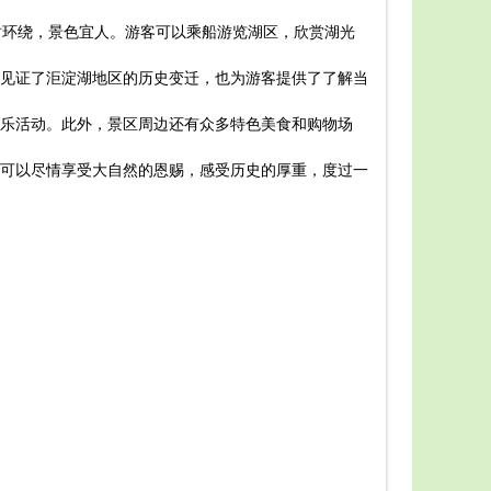
游玩攻略，
树环绕，景色宜人。游客可以乘船游览湖区，欣赏湖光
1. 
如果自驾前
见证了洰淀湖地区的历史变迁，也为游客提供了了解当
2. 
家森林公园
乐活动。此外，景区周边还有众多特色美食和购物场
3. 
4. 
可以尽情享受大自然的恩赐，感受历史的厚重，度过一
总之，