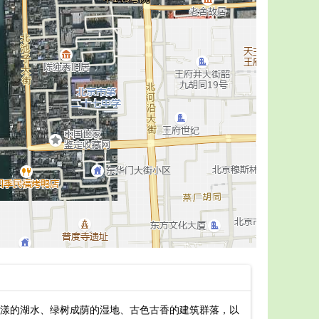
漾的湖水、绿树成荫的湿地、古色古香的建筑群落，以
寿光洰