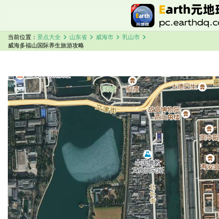
chevron_right
chevron_right
chevron_right
chevron_right
当前位置：
景点大全
山东省
威海市
乳山市
威海多福山国际养生旅游攻略
加载中，请稍候...
威海多福山国际养生卫星地图