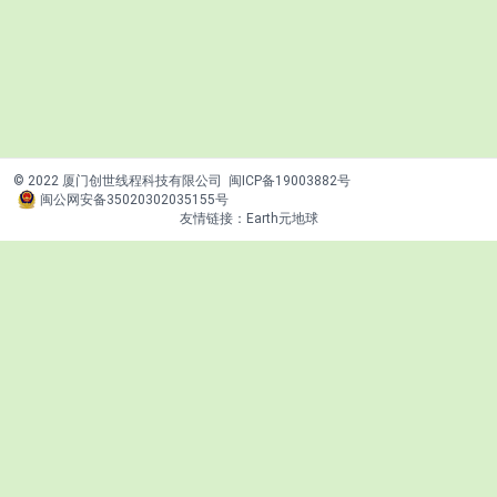
© 2022 厦门创世线程科技有限公司
闽ICP备19003882号
闽公网安备35020302035155号
友情链接：
Earth元地球