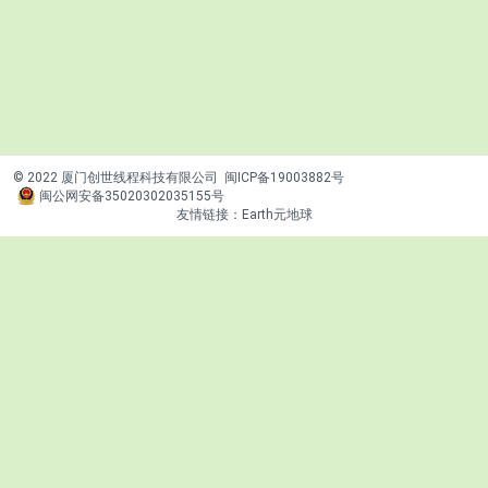
© 2022 厦门创世线程科技有限公司
闽ICP备19003882号
闽公网安备35020302035155号
友情链接：
Earth元地球