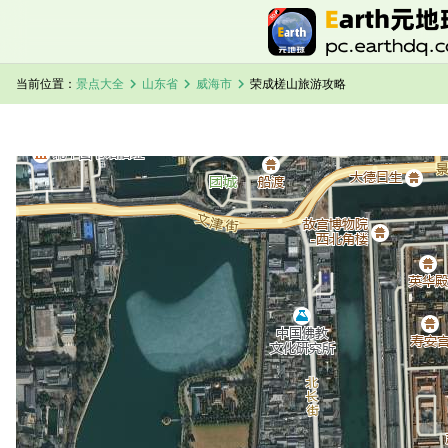
chevron_right
chevron_right
chevron_right
当前位置：
景点大全
山东省
威海市
荣成槎山旅游攻略
加载中，请稍候...
荣成槎山卫星地图