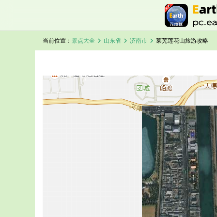
chevron_right
chevron_right
chevron_right
当前位置：
景点大全
山东省
济南市
莱芜莲花山旅游攻略
加载中，请稍候...
莱芜莲花山卫星地图