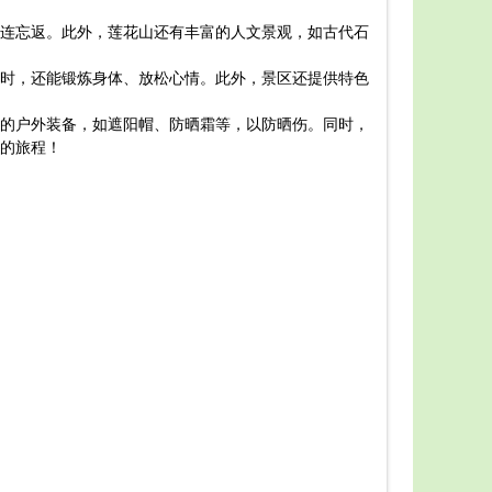
下面是最新
连忘返。此外，莲花山还有丰富的人文景观，如古代石
一、交
可。如果自
时，还能锻炼身体、放松心情。此外，景区还提供特色
二、门
三、游
的户外装备，如遮阳帽、防晒霜等，以防晒伤。同时，
四、注
的旅程！
区内禁止野
五、美
总之，
助！