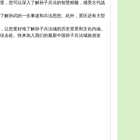
里，您可以深入了解孙子兵法的智慧精髓，感受古代战
解中国传统
一、景
了解孙武的一生事迹和兵法思想。此外，景区还有大型
1. 
2. 
，让您更好地了解孙子兵法城的历史背景和文化内涵。
3. 
佳去处。快来加入我们的最新中国孙子兵法城旅游攻
二、美
1. 
2. 
3. 
三、住
1. 
2. 
3. 