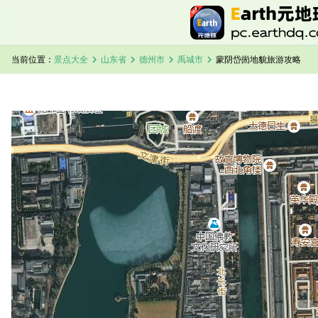
chevron_right
chevron_right
chevron_right
chevron_right
当前位置：
景点大全
山东省
德州市
禹城市
蒙阴岱崮地貌旅游攻略
加载中，请稍候...
蒙阴岱崮地貌卫星地图