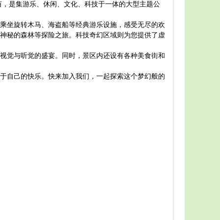
亩，是集游乐、休闲、文化、科技于一体的大型主题公
选。
如果您
乘坐旋转木马、海盗船等经典游乐设施，感受无尽的欢
活动的服装
神秘的森林等探险之旅。科技奇幻区域则为您提供了虚
在游玩
乐。
视觉与听觉的盛宴。同时，景区内还设有各种美食街和
最后，
以上就
于自己的快乐。快来加入我们，一起探索这个梦幻般的