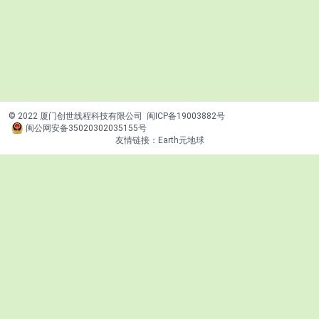
© 2022 厦门创世线程科技有限公司
闽ICP备19003882号
闽公网安备35020302035155号
友情链接：
Earth元地球