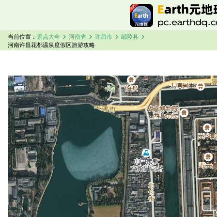
chevron_right
chevron_right
chevron_right
chevron_right
当前位置：
景点大全
河南省
许昌市
鄢陵县
河南许昌花都温泉度假区旅游攻略
加载中，请稍候...
河南许昌花都温泉度假区卫星地图