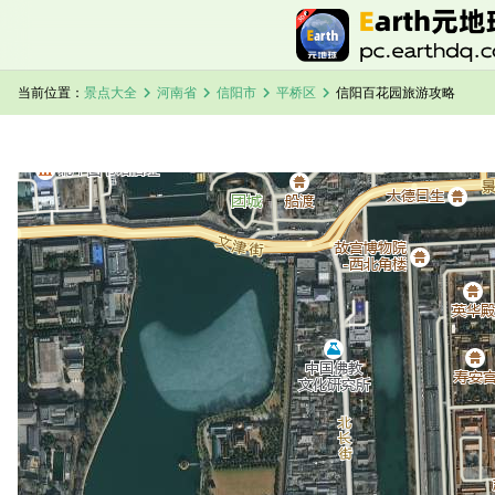
chevron_right
chevron_right
chevron_right
chevron_right
当前位置：
景点大全
河南省
信阳市
平桥区
信阳百花园旅游攻略
加载中，请稍候...
信阳百花园卫星地图