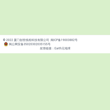
© 2022 厦门创世线程科技有限公司
闽ICP备19003882号
闽公网安备35020302035155号
友情链接：
Earth元地球