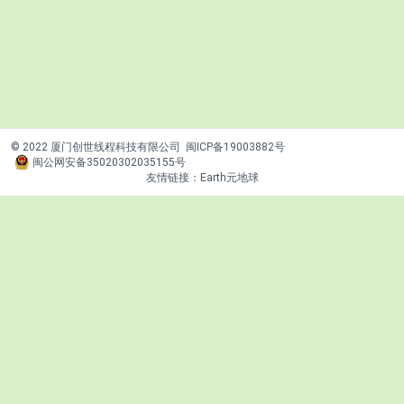
© 2022 厦门创世线程科技有限公司
闽ICP备19003882号
闽公网安备35020302035155号
友情链接：
Earth元地球