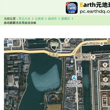
chevron_right
chevron_right
chevron_right
chevron_right
当前位置：
景点大全
云南省
曲靖市
麒麟区
曲靖麒麟克依黑旅游攻略
加载中，请稍候...
曲靖麒麟克依黑卫星地图