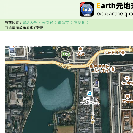
chevron_right
chevron_right
chevron_right
chevron_right
当前位置：
景点大全
云南省
曲靖市
富源县
曲靖富源多乐原旅游攻略
加载中，请稍候...
曲靖富源多乐原卫星地图