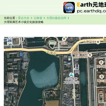
chevron_right
chevron_right
chevron_right
当前位置：
景点大全
云南省
大理白族自治州
大理双廊艺术小镇文化旅游攻略
加载中，请稍候...
大理双廊艺术小镇文化卫星地图