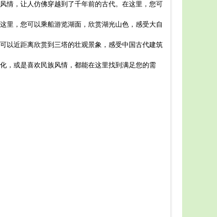
风情，让人仿佛穿越到了千年前的古代。在这里，您可
提供参考。
首先，
这里，您可以乘船游览湖面，欣赏湖光山色，感受大自
以参观洱海
其次，
可以近距离欣赏到三塔的壮观景象，感受中国古代建筑
光车游览整
最后，
化，或是喜欢民族风情，都能在这里找到满足您的需
典，有着丰
总之，