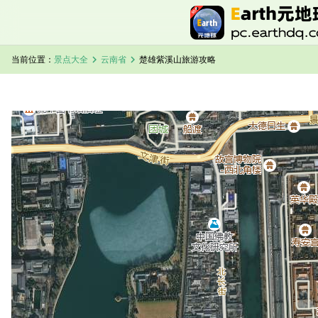
chevron_right
chevron_right
当前位置：
景点大全
云南省
楚雄紫溪山旅游攻略
加载中，请稍候...
楚雄紫溪山卫星地图