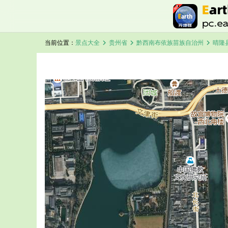
chevron_right
chevron_right
chevron_right
当前位置：
景点大全
贵州省
黔西南布依族苗族自治州
晴隆
加载中，请稍候...
晴隆阿妹戚托小镇卫星地图