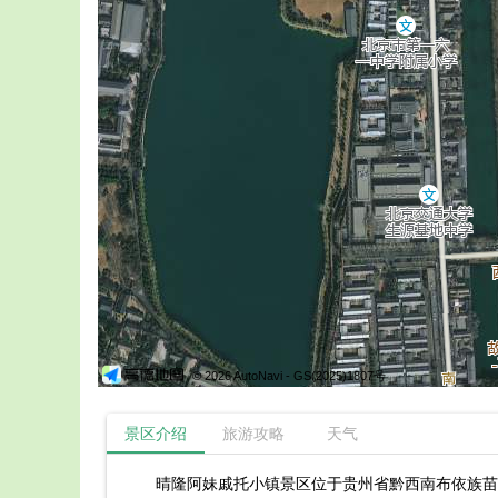
© 2026 AutoNavi
- GS(2025)1807号
景区介绍
旅游攻略
天气
晴隆阿妹戚托小镇景区位于贵州省黔西南布依族苗