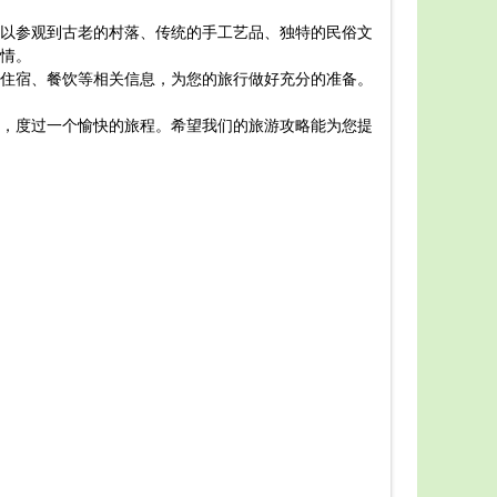
食。在这里
以参观到古老的村落、传统的手工艺品、独特的民俗文
首先，
情。
您还可以欣
住宿、餐饮等相关信息，为您的旅行做好充分的准备。
其次，
以乘船游览
，度过一个愉快的旅程。希望我们的旅游攻略能为您提
此外，
当然，
地的饮食文
总之，
妹戚托小镇